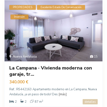
PROPIEDADES
Excelente Estado De Conservación
Inversión
Nueva Andalucia
15
La Campana · Vivienda moderna con
garaje, tr...
340.000 €
Ref.: R5442163 Apartamento moderno en La Campana, Nueva
Andalucía, ¡a un paso de todo! Des
[más]
2
2
2
87 m
detalles