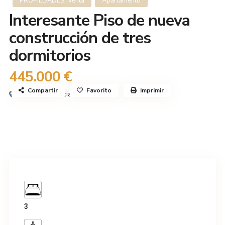
,
PROPIEDADES
Venta
Apartamento
Interesante Piso de nueva
construcción de tres
dormitorios
445.000 €
Compartir
Favorito
Imprimir
Nueva Andalucia
3