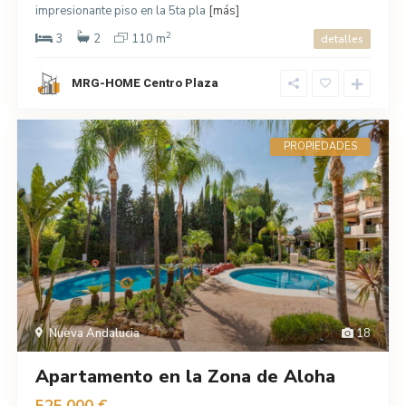
impresionante piso en la 5ta pla
[más]
2
3
2
110 m
detalles
MRG-HOME Centro Plaza
PROPIEDADES
Nueva Andalucia
18
Apartamento en la Zona de Aloha