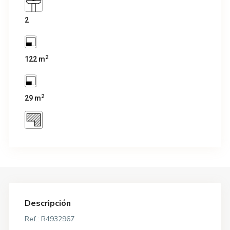
2
2
122 m
2
29 m
Descripción
Ref.: R4932967