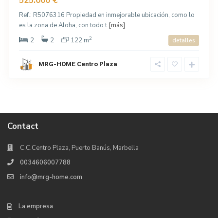
525.000 €
Ref.: R5076316 Propiedad en inmejorable ubicación, como lo
es la zona de Aloha, con todo t
[más]
2
2
2
122 m
detalles
MRG-HOME Centro Plaza
Contact
C.C.Centro Plaza, Puerto Banús, Marbella
0034606007788
info@mrg-home.com
La empresa