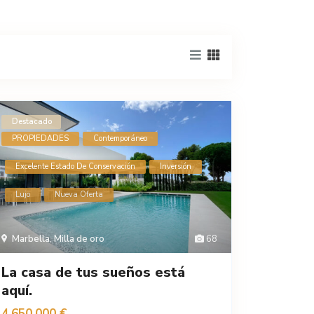
Destacado
PROPIEDADES
Contemporáneo
Excelente Estado De Conservación
Inversión
Lujo
Nueva Oferta
Marbella
,
Milla de oro
68
La casa de tus sueños está
aquí.
4.650.000 €