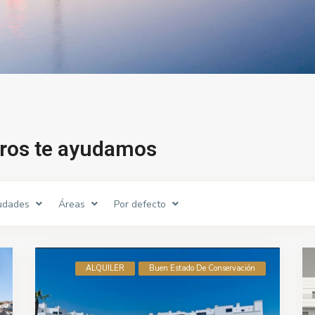
tros te ayudamos
udades
Áreas
Por defecto
ALQUILER
Buen Estado De Conservación