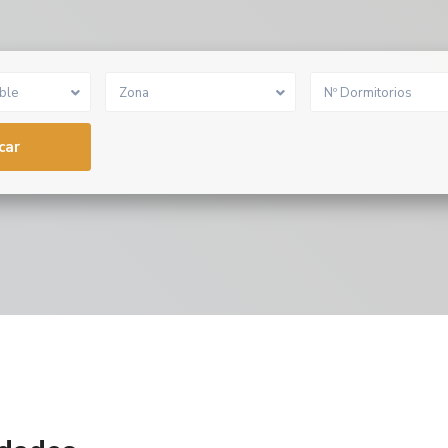
ble
Zona
Nº Dormitorios
car