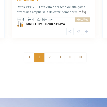
Ref.:R3981796 Esta villa de diseño de alta gama
ofrece una amplia sala de estar, comedor y
[más]
2
4
4
554 m
detalles
MRG-HOME Centro Plaza
1
2
3