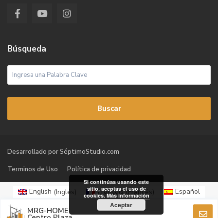
Búsqueda
Buscar
Desarrollado por SéptimoStudio.com
Terminos de Uso
Política de privacidad
Si continúas usando este
sitio, aceptas el uso de
English
(
Inglés
)
Français
(
Francés
)
Español
cookies.
Más información
العربية
(
Árabe
)
Aceptar
MRG-HOME
Centro Plaza