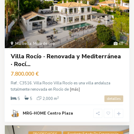
Marbella
,
Milla de oro
48
Villa Rocío · Renovada y Mediterránea
· Rocí...
7.800.000 €
Ref.: C3516. Villa Rocio Villa Rocío es una villa andaluza
totalmente renovada en Rocío de
[más]
2
5
5
2,000 m
detalles
MRG-HOME Centro Plaza