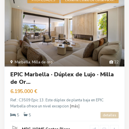
PROPIEDADES
Excelente Estado De Conservación
Marbella
,
Milla de oro
22
EPIC Marbella · Dúplex de Lujo · Milla
de Or...
6.195.000 €
Ref.: C3509 Epic 13. Este dúplex de planta baja en EPIC
Marbella ofrece un nivel excepcion
[más]
5
5
detalles