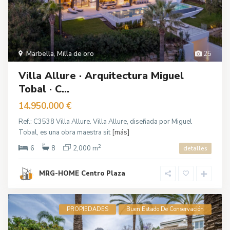
Marbella
,
Milla de oro
25
Villa Allure · Arquitectura Miguel
Tobal · C...
14.950.000 €
Ref.: C3538 Villa Allure. Villa Allure, diseñada por Miguel
Tobal, es una obra maestra sit
[más]
2
6
8
2,000 m
detalles
MRG-HOME Centro Plaza
PROPIEDADES
Buen Estado De Conservación