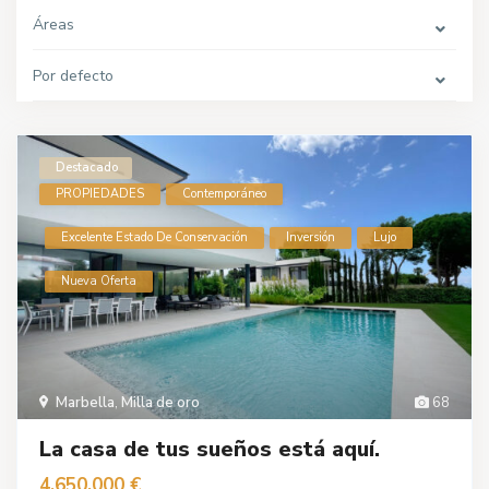
Áreas
Por defecto
Destacado
PROPIEDADES
Contemporáneo
Excelente Estado De Conservación
Inversión
Lujo
Nueva Oferta
Marbella
,
Milla de oro
68
La casa de tus sueños está aquí.
4.650.000 €