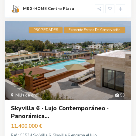
MRG-HOME Centro Plaza
PROPIEDADES
Excelente Estado De Conservación
Milla de oro
53
Skyvilla 6 · Lujo Contemporáneo ·
Panorámica...
11.400.000 €
Ref.: C3534 SkyVilla 6. Skyvilla 6 encarna el lujo