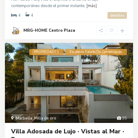
contemporáneo desde el primer instante,
[más]
4
4
detalles
MRG-HOME Centro Plaza
PROPIEDADES
Excelente Estado De Conservación
Marbella
,
Milla de oro
35
Villa Adosada de Lujo · Vistas al Mar ·