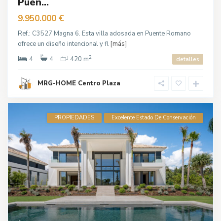
Puen...
9.950.000 €
Ref.: C3527 Magna 6. Esta villa adosada en Puente Romano
ofrece un diseño intencional y fl
[más]
2
4
4
420 m
detalles
MRG-HOME Centro Plaza
PROPIEDADES
Excelente Estado De Conservación