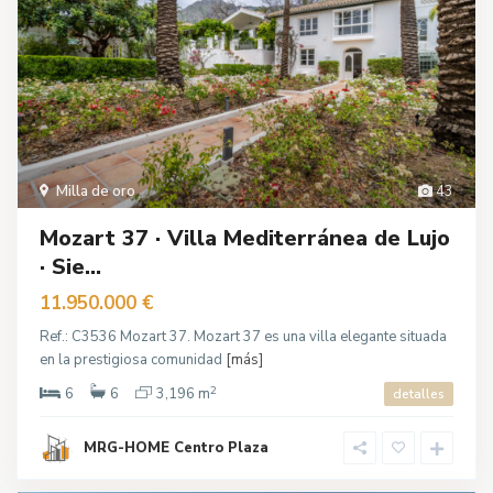
Milla de oro
43
Mozart 37 · Villa Mediterránea de Lujo
· Sie...
11.950.000 €
Ref.: C3536 Mozart 37. Mozart 37 es una villa elegante situada
en la prestigiosa comunidad
[más]
2
6
6
3,196 m
detalles
MRG-HOME Centro Plaza