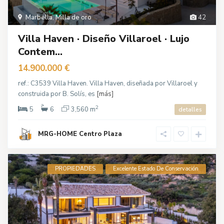
Marbella
,
Milla de oro
42
Villa Haven · Diseño Villaroel · Lujo
Contem...
14.900.000 €
ref.: C3539 Villa Haven. Villa Haven, diseñada por Villaroel y
construida por B. Solís, es
[más]
2
5
6
3,560 m
detalles
MRG-HOME Centro Plaza
PROPIEDADES
Excelente Estado De Conservación