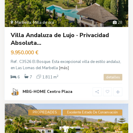
Marbella
,
Milla de oro
28
Villa Andaluza de Lujo · Privacidad
Absoluta...
9.950.000 €
Ref.: C3526 El Bosque. Esta excepcional villa de estilo andaluz,
en Las Lomas del Marbella
[más]
2
6
7
1,811 m
detalles
MRG-HOME Centro Plaza
PROPIEDADES
Excelente Estado De Conservación