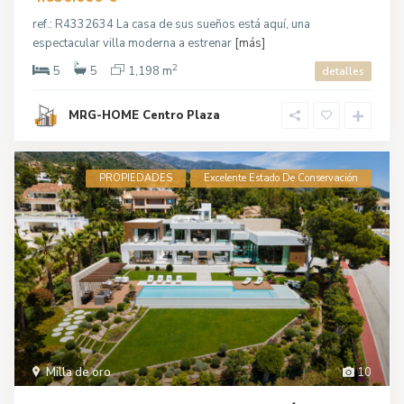
ref.: R4332634 La casa de sus sueños está aquí, una
espectacular villa moderna a estrenar
[más]
2
5
5
1,198 m
detalles
MRG-HOME Centro Plaza
PROPIEDADES
Excelente Estado De Conservación
Milla de oro
10