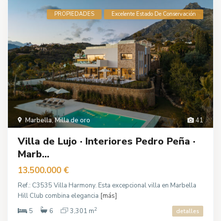
PROPIEDADES
Excelente Estado De Conservación
Marbella
,
Milla de oro
41
Villa de Lujo · Interiores Pedro Peña ·
Marb...
13.500.000 €
Ref.: C3535 Villa Harmony. Esta excepcional villa en Marbella
Hill Club combina elegancia
[más]
2
5
6
3,301 m
detalles