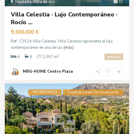
Marbella
,
Milla de oro
43
Villa Celestia · Lujo Contemporáneo ·
Rocío ...
9.300.000 €
Ref.: C3524 Villa Celestia. Villa Celestia representa el lujo
contemporáneo en una de las
[más]
2
6
6
2,057 m
detalles
MRG-HOME Centro Plaza
PROPIEDADES
Excelente Estado De Conservación