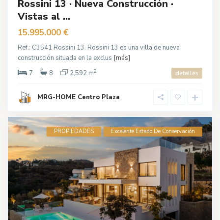
Rossini 13 · Nueva Construcción ·
Vistas al ...
15.995.000 €
Ref.: C3541 Rossini 13. Rossini 13 es una villa de nueva
construcción situada en la exclus
[más]
2
7
8
2,592 m
detalles
MRG-HOME Centro Plaza
PROPIEDADES
Excelente Estado De Conservación