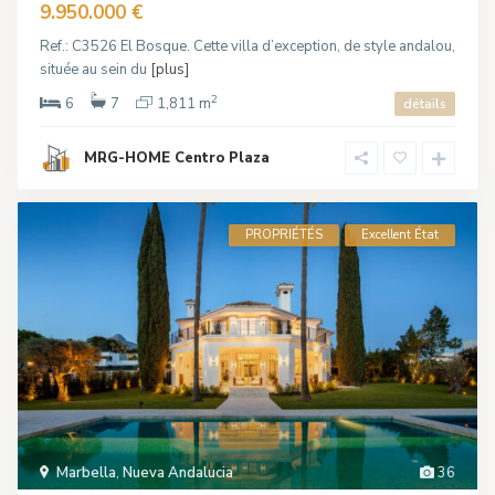
9.950.000 €
Ref.: C3526 El Bosque. Cette villa d’exception, de style andalou,
située au sein du
[plus]
2
6
7
1,811 m
détails
MRG-HOME Centro Plaza
PROPRIÉTÉS
Excellent État
Marbella
,
Nueva Andalucia
36