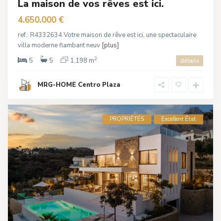
La maison de vos rêves est ici.
4.650.000 €
ref.: R4332634 Votre maison de rêve est ici, une spectaculaire
villa moderne flambant neuv
[plus]
2
5
5
1,198 m
détails
MRG-HOME Centro Plaza
PROPRIÉTÉS
Excellent État