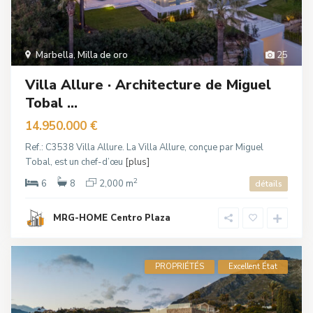
Marbella
,
Milla de oro
25
Villa Allure · Architecture de Miguel
Tobal ...
14.950.000 €
Ref.: C3538 Villa Allure. La Villa Allure, conçue par Miguel
Tobal, est un chef-d’œu
[plus]
2
6
8
2,000 m
détails
MRG-HOME Centro Plaza
PROPRIÉTÉS
Excellent État