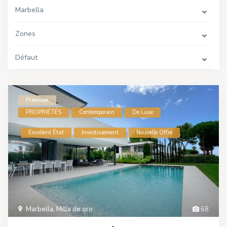
Marbella
Zones
Défaut
Premium
PROPRIÉTÉS
Contemporain
De Luxe
Excellent État
Investissement
Nouvelle Offre
Marbella
,
Milla de oro
68