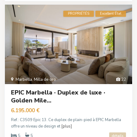
PROPRIÉTÉS
Excellent État
Marbella
,
Milla de oro
22
EPIC Marbella · Duplex de luxe ·
Golden Mile...
6.195.000 €
Ref.: C3509 Epic 13. Ce duplex de plain-pied à EPIC Marbella
offre un niveau de design et
[plus]
5
5
détails