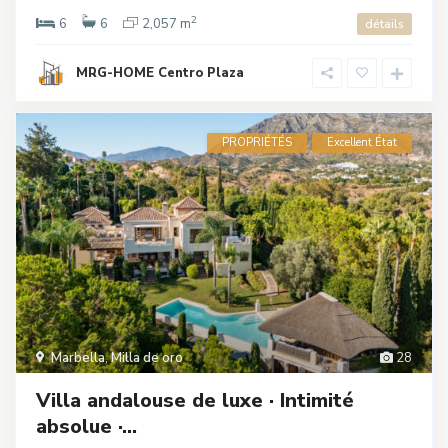
2
6
6
2,057 m
détails
MRG-HOME Centro Plaza
PROPRIÉTÉS
Excellent État
Marbella
,
Milla de oro
28
Villa andalouse de luxe · Intimité
absolue ·...