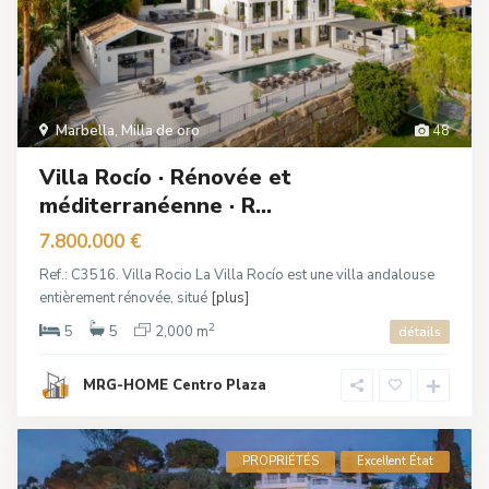
Marbella
,
Milla de oro
48
Villa Rocío · Rénovée et
méditerranéenne · R...
7.800.000 €
Ref.: C3516. Villa Rocio La Villa Rocío est une villa andalouse
entièrement rénovée, situé
[plus]
2
5
5
2,000 m
détails
MRG-HOME Centro Plaza
PROPRIÉTÉS
Excellent État