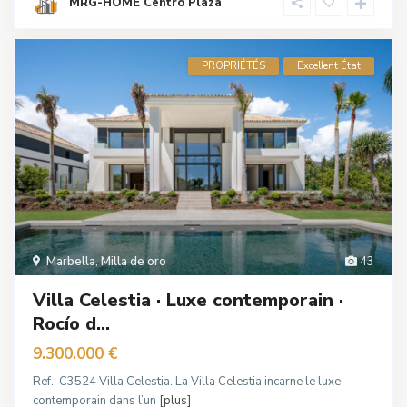
MRG-HOME Centro Plaza
PROPRIÉTÉS
Excellent État
Marbella
,
Milla de oro
43
Villa Celestia · Luxe contemporain ·
Rocío d...
9.300.000 €
Ref.: C3524 Villa Celestia. La Villa Celestia incarne le luxe
contemporain dans l’un
[plus]