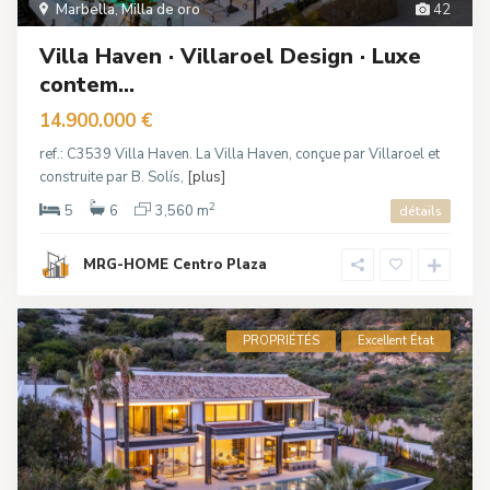
Marbella
,
Milla de oro
42
Villa Haven · Villaroel Design · Luxe
contem...
14.900.000 €
ref.: C3539 Villa Haven. La Villa Haven, conçue par Villaroel et
construite par B. Solís,
[plus]
2
5
6
3,560 m
détails
MRG-HOME Centro Plaza
PROPRIÉTÉS
Excellent État