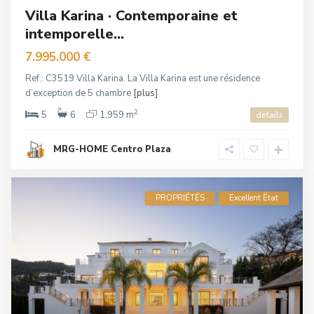
Villa Karina · Contemporaine et
intemporelle...
7.995.000 €
Ref.: C3519 Villa Karina. La Villa Karina est une résidence
d’exception de 5 chambre
[plus]
2
5
6
1,959 m
détails
MRG-HOME Centro Plaza
PROPRIÉTÉS
Excellent État