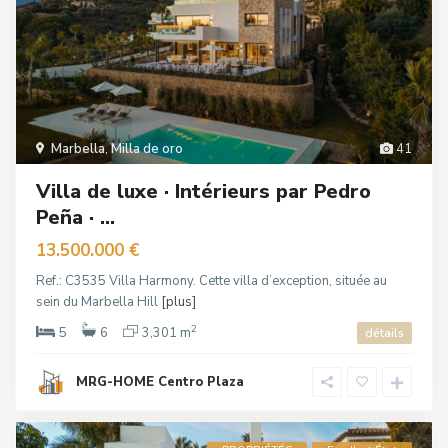
Marbella
,
Milla de oro
41
Villa de luxe · Intérieurs par Pedro
Peña · ...
13.500.000 €
Ref.: C3535 Villa Harmony. Cette villa d’exception, située au
sein du Marbella Hill
[plus]
2
5
6
3,301 m
détails
MRG-HOME Centro Plaza