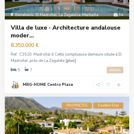
Benahavis
,
El Madroñal
,
La Zagaleta
,
Marbella
34
Villa de luxe · Architecture andalouse
moder...
8.350.000 €
Ref.: C3520. Madroñal 6 Cette somptueuse demeure située à El
Madroñal, près de La Zagaleta
[plus]
5
7
détails
MRG-HOME Centro Plaza
PROPRIÉTÉS
Excellent État