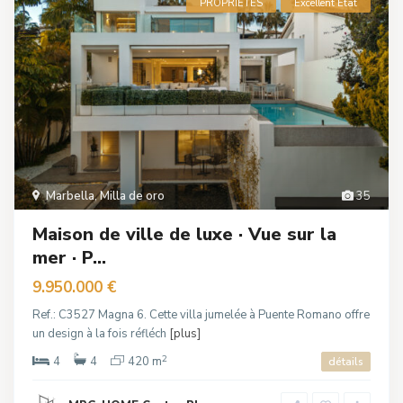
PROPRIÉTÉS
Excellent État
Marbella
,
Milla de oro
35
Maison de ville de luxe · Vue sur la
mer · P...
9.950.000 €
Ref.: C3527 Magna 6. Cette villa jumelée à Puente Romano offre
un design à la fois réfléch
[plus]
2
4
4
420 m
détails