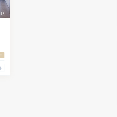
18
ti