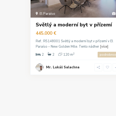
El Paraíso
Světlý a moderní byt v přízemí
445.000 €
Ref.: R5148001 Světlý a moderní byt v přízemí v El
Paraíso – New Golden Mile. Tento nádher
[více]
2
2
2
120 m
podrobnos
Mr. Lukáš Salachna