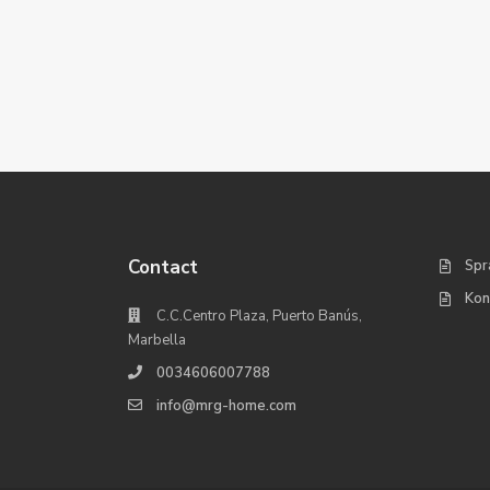
Contact
Spr
Kon
C.C.Centro Plaza, Puerto Banús,
Marbella
0034606007788
info@mrg-home.com