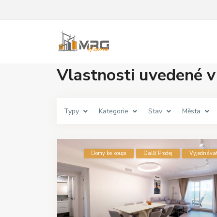
Vlastnosti uvedené 
Typy
Kategorie
Stav
Města
Domy ke koupi
Další Prodej
Vyjednáva