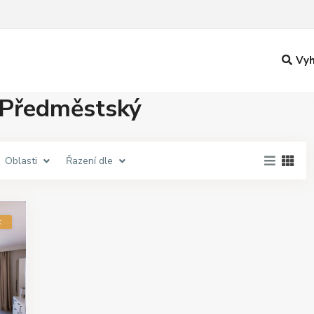
Vyh
vPředměstský
Oblasti
Řazení dle
t